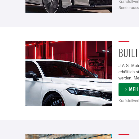
Kraftstoffve
Sonderausst
BUILT
J.A.S. Moto
erhältlich
werden. Meh
MEH
Kraftstoffve