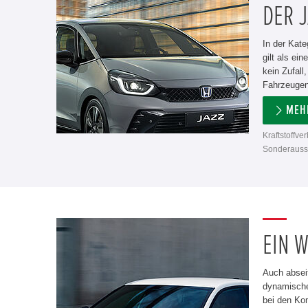
DER J
In der Kate
gilt als ei
kein Zufall
Fahrzeugen
MEH
Kraftstoffve
Sonderausst
EIN W
Auch absei
dynamische
bei den Ko