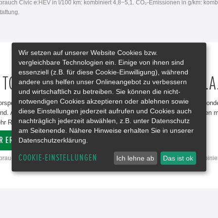
rbrauch Civic e:HEV in l/100 km: kombiniert 4,8−5,1. CO₂-Emissionen in g/km: komb
attung.
Wir setzen auf unserer Website Cookies bzw.
vergleichbare Technologien ein. Einige von ihnen sind
essenziell (z.B. für diese Cookie-Einwilligung), während
 TO PERFORM: HONDA CIVIC TYPE R J.A
andere uns helfen unser Onlineangebot zu verbessern
und wirtschaftlich zu betreiben. Sie können die nicht-
notwendigen Cookies akzeptieren oder ablehnen sowie
rsport ist seit 1998 Honda Racing-Partner und Entwickler der neuesten Sonder
diese Einstellungen jederzeit aufrufen und Cookies auch
 sind. Alle J.A.S. Komponenten sind aus echtem Carbon gefertigt und können
nachträglich jederzeit abwählen, z.B. unter Datenschutz
r Rennsport-Feeling geht nicht. Jetzt bei uns verfügbar.
am Seitenende. Nähere Hinweise erhalten Sie in unserer
R ERFAHREN
Datenschutzerklärung.
COOKIE-EINSTELLUNGEN
Ich lehne ab
Das ist ok
rbrauch Civic Type R in l/100 km: kombiniert 8,2. CO₂-Emissionen in g/km: kombinie