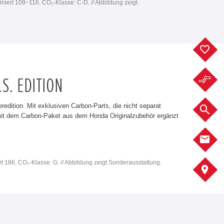
iniert 109−116. CO₂-Klasse: C-D. // Abbildung zeigt
F
F
.S. EDITION
edition. Mit exklusiven Carbon-Parts, die nicht separat
F
 mit dem Carbon-Paket aus dem Honda Originalzubehör ergänzt
K
rt 186. CO₂-Klasse: G. // Abbildung zeigt Sonderausstattung.
S