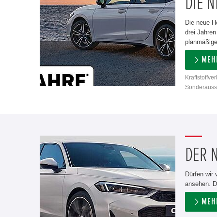
DIE N
Die neue H
drei Jahren
planmäßigen
MEH
Kraftstoffve
Sonderausst
DER N
Dürfen wir 
ansehen. D
MEH