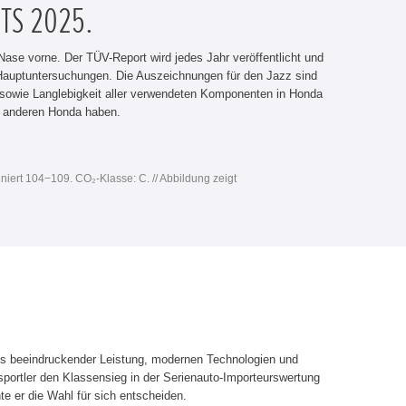
TS 2025.
ase vorne. Der TÜV-Report wird jedes Jahr veröffentlicht und
er Hauptuntersuchungen. Die Auszeichnungen für den Jazz sind
t sowie Langlebigkeit aller verwendeten Komponenten in Honda
m anderen Honda haben.
niert 104−109. CO₂-Klasse: C. // Abbildung zeigt
us beeindruckender Leistung, modernen Technologien und
portler den Klassensieg in der Serienauto-Importeurswertung
e er die Wahl für sich entscheiden.