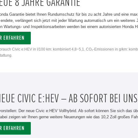
EUE 8 JAHRE GARANTIE
onda Garantie bietet Ihnen Rundumschutz für bis zu acht Jahre und eine max
 endete, verlängert sich jetzt mit jeder Wartung automatisch um ein weiteres
 Wartungs- und Inspektionsarbeiten werden bei einem autorisierten Honda Hän
R ERFAHREN
rbrauch Civic e:HEV in l/100 km: kombiniert 4,8−5,1. CO₂-Emissionen in g/km: komb
attung.
EUE CIVIC E:HEV – AB SOFORT BEI UNS
vorstellen: Der neue Civic e:HEV Vollhybrid. Ab sofort können Sie sich das üb
abei zeigen wir Ihnen gerne weitere Neuerungen wie das 10,2 Zoll großes Fah
R ERFAHREN