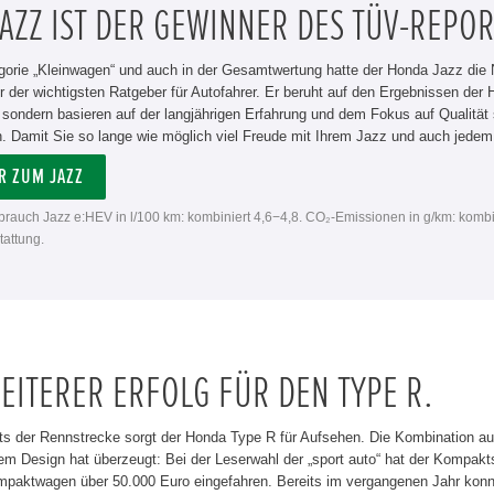
AZZ IST DER GEWINNER DES TÜV-REPOR
gorie „Kleinwagen“ und auch in der Gesamtwertung hatte der Honda Jazz die N
ner der wichtigsten Ratgeber für Autofahrer. Er beruht auf den Ergebnissen d
, sondern basieren auf der langjährigen Erfahrung und dem Fokus auf Qualitä
. Damit Sie so lange wie möglich viel Freude mit Ihrem Jazz und auch jede
R ZUM JAZZ
rbrauch Jazz e:HEV in l/100 km: kombiniert 4,6−4,8. CO₂-Emissionen in g/km: kombi
attung.
EITERER ERFOLG FÜR DEN TYPE R.
ts der Rennstrecke sorgt der Honda Type R für Aufsehen. Die Kombination a
m Design hat überzeugt: Bei der Leserwahl der „sport auto“ hat der Kompakts
mpaktwagen über 50.000 Euro eingefahren. Bereits im vergangenen Jahr konnt