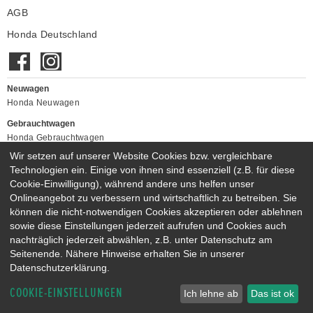
AGB
Honda Deutschland
Neuwagen
Honda Neuwagen
Gebrauchtwagen
Honda Gebrauchtwagen
Honda Vorführwagen
Wir setzen auf unserer Website Cookies bzw. vergleichbare
Gesamtbestand
Technologien ein. Einige von ihnen sind essenziell (z.B. für diese
Cookie-Einwilligung), während andere uns helfen unser
NEUWAGENMODELLE
Onlineangebot zu verbessern und wirtschaftlich zu betreiben. Sie
HONDA JAZZ E:HEV
HONDA CIVIC E:HEV
können die nicht-notwendigen Cookies akzeptieren oder ablehnen
HONDA PRELUDE E:HEV
HONDA HR-V E:HEV
sowie diese Einstellungen jederzeit aufrufen und Cookies auch
nachträglich jederzeit abwählen, z.B. unter Datenschutz am
HONDA ZR-V E:HEV
HONDA CR-V E:HEV & E:PHEV
Seitenende. Nähere Hinweise erhalten Sie in unserer
Datenschutzerklärung.
COOKIE-EINSTELLUNGEN
Ich lehne ab
Das ist ok